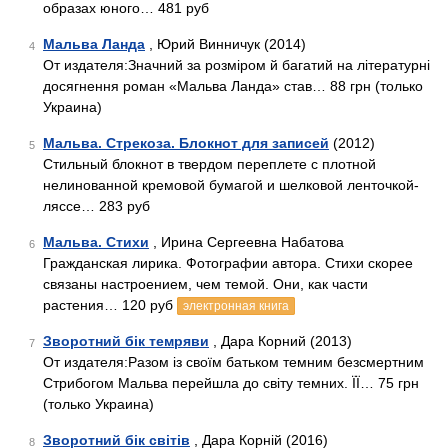
образах юного… 481 руб
Мальва Ланда
, Юрий Винничук (2014)
4
От издателя:Значний за розміром й багатий на літературні
досягнення роман «Мальва Ланда» став… 88 грн (только
Украина)
Мальва. Стрекоза. Блокнот для записей
(2012)
5
Стильный блокнот в твердом переплете с плотной
нелинованной кремовой бумагой и шелковой ленточкой-
ляссе… 283 руб
Мальва. Стихи
, Ирина Сергеевна Набатова
6
Гражданская лирика. Фотографии автора. Стихи скорее
связаны настроением, чем темой. Они, как части
растения… 120 руб
электронная книга
Зворотний бік темряви
, Дара Корний (2013)
7
От издателя:Разом із своїм батьком темним безсмертним
Стрибогом Мальва перейшла до світу темних. ЇЇ… 75 грн
(только Украина)
Зворотний бік світів
, Дара Корній (2016)
8