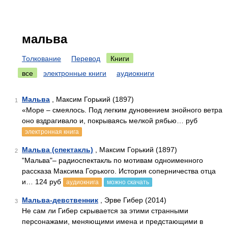
мальва
Толкование
Перевод
Книги
все
электронные книги
аудиокниги
Мальва
, Максим Горький (1897)
1
«Море – смеялось. Под легким дуновением знойного ветра
оно вздрагивало и, покрываясь мелкой рябью… руб
электронная книга
Мальва (спектакль)
, Максим Горький (1897)
2
"Мальва"– радиоспектакль по мотивам одноименного
рассказа Максима Горького. История соперничества отца
и… 124 руб
аудиокнига
можно скачать
Мальва-девственник
, Эрве Гибер (2014)
3
Не сам ли Гибер скрывается за этими странными
персонажами, меняющими имена и предстающими в