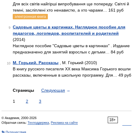
Для всіх світів найгірші випробування ще попереду. Світлі й
темні, засліплені хто ненавистю, а хто чарами… 161 руб
электронная книга
Садовые цветы в картинках. Наглядное пособие для
9
педагогов, логопедов, воспитателей и родителей
(2014)
Наглядное пособие "Садовые цветы в картинках" . Издание
предназначено для занятий взрослых с детьми… 84 руб
М. Горький. Рассказы
, М. Горький (2010)
10
В книгу русского писателя XX века Максима Горького вошли
рассказы, включенные в школьную программу. Для… 49 руб
Страницы
Следующая
→
1
2
3
© Академик, 2000-2026
18+
Обратная связь:
Техподдержка
,
Реклама на сайте
👣 Путешествия